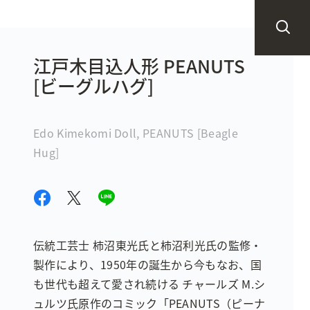
江戸木目込人形 PEANUTS
[ビーグルハグ]
Edo Kimekomi Doll, PEANUTS [Beagle
Hug]
伝統工芸士 柿沼東光氏と柿沼利光氏の監修・
製作により、1950年の誕生から今もなお、国
も世代も超えて愛され続ける チャールズ M.シ
ュルツ氏原作のコミック「PEANUTS（ピーナ