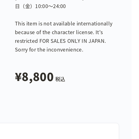
日（金）10:00〜24:00
This item is not available internationally
because of the character license. It's
restricted FOR SALES ONLY IN JAPAN.
Sorry for the inconvenience.
¥8,800
税込