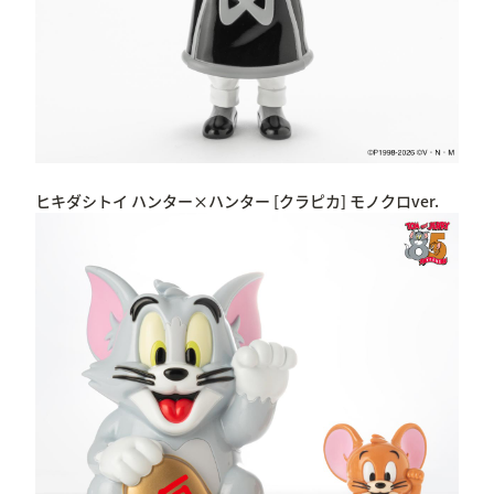
ヒキダシトイ ハンター×ハンター [クラピカ] モノクロver.