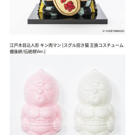
江戸木目込人形 キン肉マン [スグル招き猫 王族コスチューム
備後絣/伝統柄Ver.]